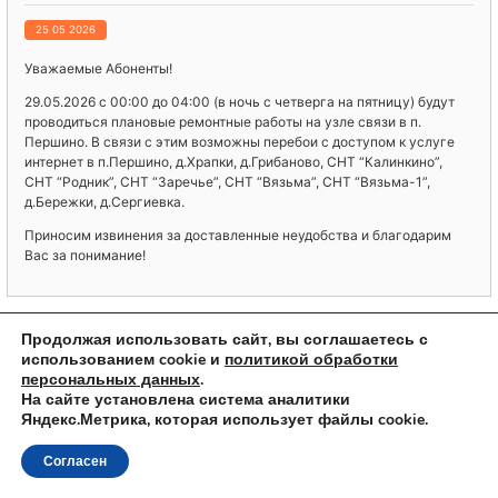
25 05 2026
Уважаемые Абоненты!
29.05.2026 с 00:00 до 04:00 (в ночь с четверга на пятницу) будут
проводиться плановые ремонтные работы на узле связи в п.
Першино. В связи с этим возможны перебои с доступом к услуге
интернет в п.Першино, д.Храпки, д.Грибаново, СНТ “Калинкино”,
СНТ “Родник”, СНТ “Заречье”, СНТ “Вязьма”, СНТ “Вязьма-1”,
д.Бережки, д.Сергиевка.
Приносим извинения за доставленные неудобства и благодарим
Вас за понимание!
< Предыдущая запись
Следующая запись >
Продолжая использовать сайт, вы соглашаетесь с
использованием cookie и
политикой обработки
персональных данных
.
На сайте установлена система аналитики
Яндекс.Метрика, которая использует файлы cookie.
© 2023 ООО "КиржачТелеком"
Согласен