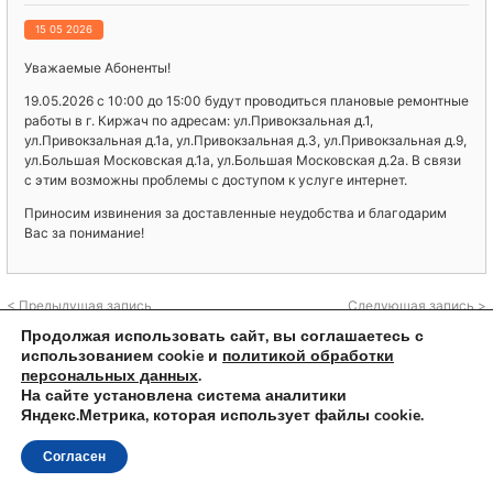
15 05 2026
Уважаемые Абоненты!
19.05.2026 с 10:00 до 15:00 будут проводиться плановые ремонтные
работы в г. Киржач по адресам: ул.Привокзальная д.1,
ул.Привокзальная д.1а, ул.Привокзальная д.3, ул.Привокзальная д.9,
ул.Большая Московская д.1а, ул.Большая Московская д.2а. В связи
с этим возможны проблемы с доступом к услуге интернет.
Приносим извинения за доставленные неудобства и благодарим
Вас за понимание!
< Предыдущая запись
Следующая запись >
Продолжая использовать сайт, вы соглашаетесь с
использованием cookie и
политикой обработки
персональных данных
.
На сайте установлена система аналитики
© 2023 ООО "КиржачТелеком"
Яндекс.Метрика, которая использует файлы cookie.
Согласен