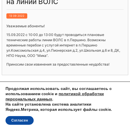
на линии ВОЛС
13 09 2022
Уважаемые абоненты!
15.09.2022 с 10:00 до 13:00 будут проводиться плановые
технические работы линии ВОЛС в п.Першино. Возможны
временные перебои с услугой интернет в п.Першино
ул.Комсомольская д.4, ул.Пионерская д.2, ул.Школьная д.6 и 8, ДК,
НПО Наука, ООО “Мика”.
Приносим свои извинения за предоставленные неудобства!
< Предыдущая запись
Следующая запись >
Продолжая использовать сайт, вы соглашаетесь с
использованием cookie и
политикой обработки
персональных данных
.
На сайте установлена система аналитики
Яндекс.Метрика, которая использует файлы cookie.
© 2023 ООО "КиржачТелеком"
Согласен