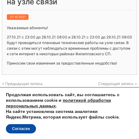
на узле связи
22 10 2021
Уважаемые абоненты!
27.10.21 с 23:00 до 28.10.21 08:00 и 28.10.21 с 23:00 до 29.10.21 08:00
будут проводиться плановые технические работы на узле связи. В
связи с этим могут наблюдаться временные проблемы с доступом
к сети интернет в некоторых районах Филипповского СП.
Приносим свои извинения за предоставленные неудобства!
< Предыдущая запись
Следующая запись >
Продолжая использовать сайт, вы соглашаетесь с
использованием cookie и
политикой обработки
персональных данных
.
На сайте установлена система аналитики
© 2023 ООО "КиржачТелеком"
Яндекс.Метрика, которая использует файлы cookie.
Согласен