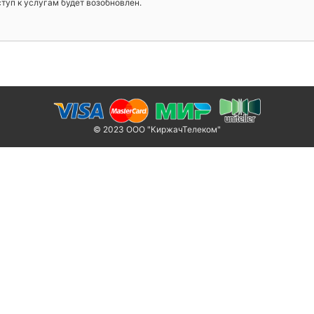
уп к услугам будет возобновлен.
© 2023 ООО "КиржачТелеком"