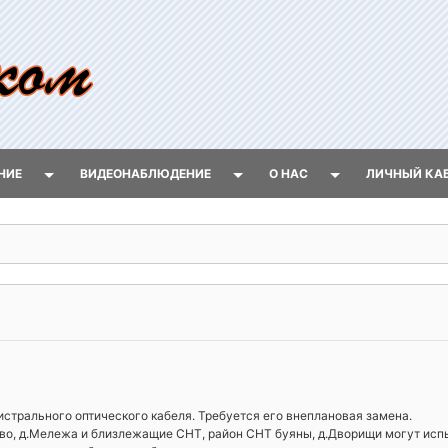
НИЕ
ВИДЕОНАБЛЮДЕНИЕ
О НАС
ЛИЧНЫЙ КА
ы
трального оптического кабеля. Требуется его внеплановая замена.
во, д.Мележа и близлежащие СНТ, район СНТ буяны, д.Дворищи могут исп