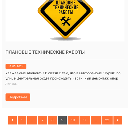
ПЛАНОВЫЕ ТЕХНИЧЕСКИЕ РАБОТЫ
18 05 2024
Уважаемые Абоненты! В связи с тем, что в микрорайоне “Турки” по
улице Центральная будет происходить частичный демонтаж опор
линии...
Подробнее
1
…
7
8
9
10
11
…
22